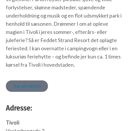
forlystelser, skønne madsteder, spændende
underholdning og musik og en flot udsmykket park i
henhold til sæsonen. Drømmer I om at opleve
magien i Tivoli i jeres sommer-, efterårs- eller
juleferie? Så er Feddet Strand Resort det oplagte
feriested. I kan overnatte i campingvogn eller i en
luksuriøs feriehytte – og befinde jer kun ca. 1 times
kørsel fra Tivoli i hovedstaden.
Top attraktion
Adresse:
Tivoli
Vesterbrogade 3