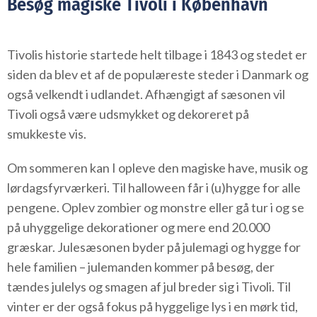
Besøg magiske Tivoli i København
Tivolis historie startede helt tilbage i 1843 og stedet er
siden da blev et af de populæreste steder i Danmark og
også velkendt i udlandet. Afhængigt af sæsonen vil
Tivoli også være udsmykket og dekoreret på
smukkeste vis.
Om sommeren kan I opleve den magiske have, musik og
lørdagsfyrværkeri. Til halloween får i (u)hygge for alle
pengene. Oplev zombier og monstre eller gå tur i og se
på uhyggelige dekorationer og mere end 20.000
græskar. Julesæsonen byder på julemagi og hygge for
hele familien – julemanden kommer på besøg, der
tændes julelys og smagen af jul breder sig i Tivoli. Til
vinter er der også fokus på hyggelige lys i en mørk tid,