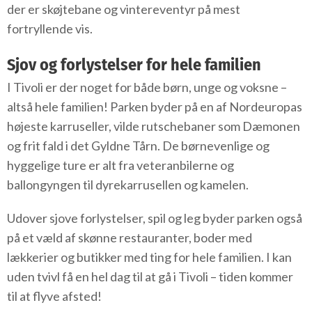
der er skøjtebane og vintereventyr på mest
fortryllende vis.
Sjov og forlystelser for hele familien
I Tivoli er der noget for både børn, unge og voksne –
altså hele familien! Parken byder på en af Nordeuropas
højeste karruseller, vilde rutschebaner som Dæmonen
og frit fald i det Gyldne Tårn. De børnevenlige og
hyggelige ture er alt fra veteranbilerne og
ballongyngen til dyrekarrusellen og kamelen.
Udover sjove forlystelser, spil og leg byder parken også
på et væld af skønne restauranter, boder med
lækkerier og butikker med ting for hele familien. I kan
uden tvivl få en hel dag til at gå i Tivoli – tiden kommer
til at flyve afsted!