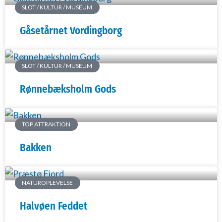
SLOT / KULTUR / MUSEUM
Gåsetårnet Vordingborg
SLOT / KULTUR / MUSEUM
Rønnebæksholm Gods
TOP ATTRAKTION
Bakken
NATUROPLEVELSE
Halvøen Feddet