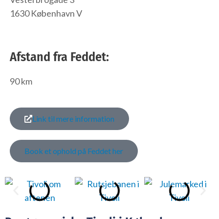
1630 København V
Afstand fra Feddet:
90 km
Link til mere information
Book et ophold på Feddet her