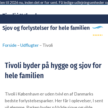
26 nu, inden det er for sent. Få ledige udlejningsenheder og pladse
Gå
til
Tivoli i København
indholdet
Sjov og forlystelser for hele familien
Forside
–
Udflugter
–
Tivoli
Tivoli byder på hygge og sjov for
hele familien
Tivoli i København er uden tvivl en af Danmarks
bedste forlystelsesparker. Her får I oplevelser, I sent
vil glemme. Parken byder på både sjove og vilde