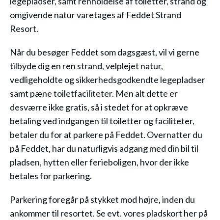
legepladser, samt renholdelse af toiletter, strand og
omgivende natur varetages af Feddet Strand
Resort.
Når du besøger Feddet som dagsgæst, vil vi gerne
tilbyde dig en ren strand, velplejet natur,
vedligeholdte og sikkerhedsgodkendte legepladser
samt pæne toiletfaciliteter. Men alt dette er
desværre ikke gratis, så i stedet for at opkræve
betaling ved indgangen til toiletter og faciliteter,
betaler du for at parkere på Feddet. Overnatter du
på Feddet, har du naturligvis adgang med din bil til
pladsen, hytten eller ferieboligen, hvor der ikke
betales for parkering.
Parkering foregår på stykket mod højre, inden du
ankommer til resortet. Se evt. vores pladskort her på