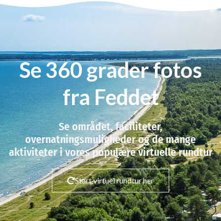
Se 360 grader fotos
fra Feddet
Se området, faciliteter,
overnatningsmuligheder og de mange
aktiviteter i vores populære virtuelle rundtur
Start virtuel rundtur her