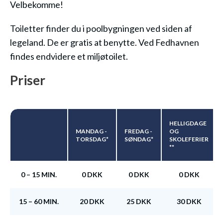
Velbekomme!
Toiletter finder du i poolbygningen ved siden af
legeland. De er gratis at benytte. Ved Fedhavnen
findes endvidere et miljøtoilet.
Priser
HELLIGDAGE
MANDAG -
FREDAG -
OG
TORSDAG*
SØNDAG*
SKOLEFERIER
**
0 – 15 MIN.
0 DKK
0 DKK
0 DKK
15 – 60 MIN.
20 DKK
25 DKK
30 DKK