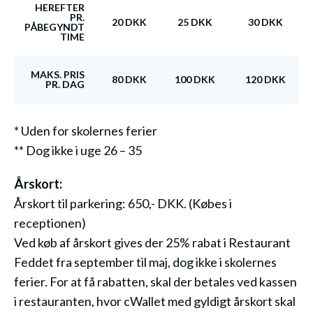
HEREFTER
PR.
20 DKK
25 DKK
30 DKK
PÅBEGYNDT
TIME
MAKS. PRIS
80 DKK
100 DKK
120 DKK
PR. DAG
* Uden for skolernes ferier
** Dog ikke i uge 26 – 35
Årskort:
Årskort til parkering: 650,- DKK. (Købes i
receptionen)
Ved køb af årskort gives der 25% rabat i Restaurant
Feddet fra september til maj, dog ikke i skolernes
ferier. For at få rabatten, skal der betales ved kassen
i restauranten, hvor cWallet med gyldigt årskort skal