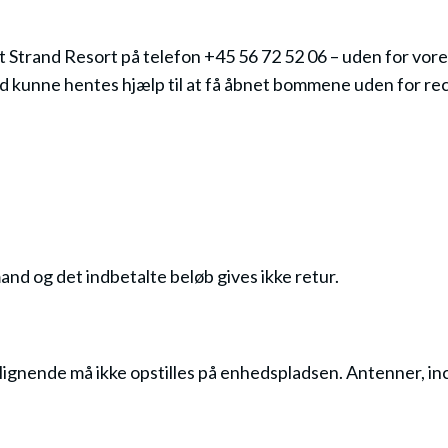
 Strand Resort på telefon +45 56 72 52 06 – uden for vor
ltid kunne hentes hjælp til at få åbnet bommene uden for r
and og det indbetalte beløb gives ikke retur.
ignende må ikke opstilles på enhedspladsen. Antenner, inc