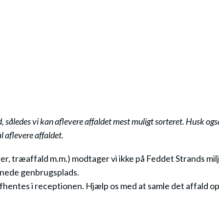
ld, således vi kan aflevere affaldet mest muligt sorteret. Husk og
l aflevere affaldet.
r, træaffald m.m.) modtager vi ikke på Feddet Strands miljø
nnede genbrugsplads.
afhentes i receptionen. Hjælp os med at samle det affald op,