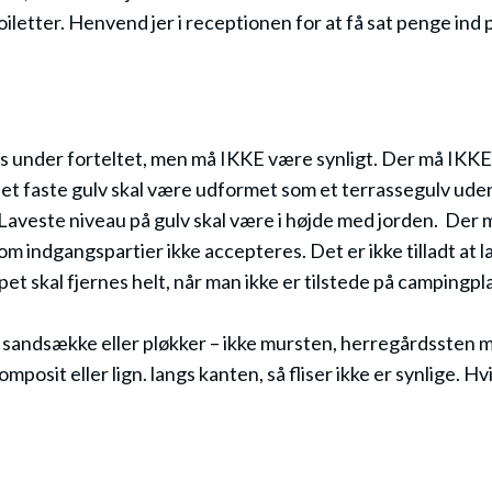
oiletter. Henvend jer i receptionen for at få sat penge ind 
 under forteltet, men må IKKE være synligt. Der må IKKE 
Det faste gulv skal være udformet som et terrassegulv uden
. Laveste niveau på gulv skal være i højde med jorden. Der 
om indgangspartier ikke accepteres. Det er ikke tilladt a
 skal fjernes helt, når man ikke er tilstede på campingplads
d sandsække eller pløkker – ikke mursten, herregårdssten 
posit eller lign. langs kanten, så fliser ikke er synlige. 