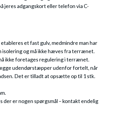
på jeres adgangskort eller telefon via C-
etableres et fast gulv, medmindre man har
 isolering og må ikke hæves fra terrænet.
må ikke foretages regulering i terrænet.
t lægge udendørstæpper udenfor fortelt, når
en. Det er tilladt at opsætte op til 1 stk.
mm.
Hvis der er nogen spørgsmål – kontakt endelig