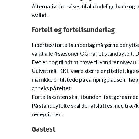
Alternativt henvises til almindelige bade og t
wallet.
Fortelt og forteltsunderlag
Fibertex/forteltsunderlag må gerne benyttes
valgt alle 4 sæsoner OG har et standbytelt. 
Det er dog tilladt at hæve til vandret niveau
Gulvet må IKKE være større end teltet, liges
man ikke er tilstede på campingpladsen. Tæppet
anneks på teltet.
Forteltskanten skal, i bunden, fastgøres me
På standbytelte skal der afsluttes med træ/kom
receptionen.
Gastest