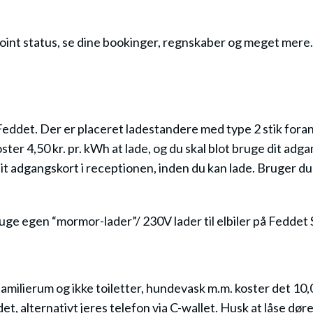
nt status, se dine bookinger, regnskaber og meget mere. 
 Feddet. Der er placeret ladestandere med type 2 stik for
er 4,50 kr. pr. kWh at lade, og du skal blot bruge dit adga
dit adgangskort i receptionen, inden du kan lade. Bruger du 
ruge egen “mormor-lader”/ 230V lader til elbiler på Feddet
familierum og ikke toiletter, hundevask m.m. koster det 
t, alternativt jeres telefon via C-wallet. Husk at låse dør