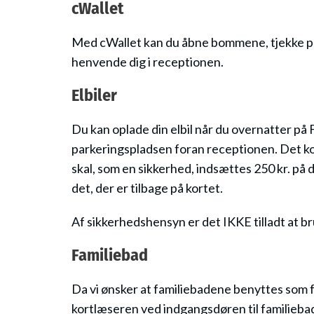
cWallet
Med cWallet kan du åbne bommene, tjekke poi
henvende dig i receptionen.
Elbiler
Du kan oplade din elbil når du overnatter på
parkeringspladsen foran receptionen. Det kost
skal, som en sikkerhed, indsættes 250 kr. på 
det, der er tilbage på kortet.
Af sikkerhedshensyn er det IKKE tilladt at b
Familiebad
Da vi ønsker at familiebadene benyttes som 
kortlæseren ved indgangsdøren til familiebade