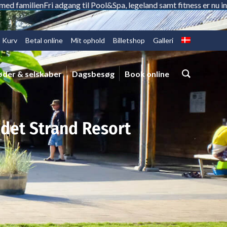
ilien
Fri adgang til Pool&Spa, legeland samt fitness er nu inkluderet
Kurv
Betal online
Mit ophold
Billetshop
Galleri
der & selskaber
Dagsbesøg
Book online
ddet Strand Resort