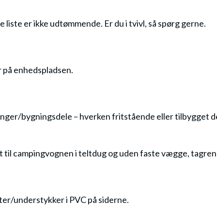
liste er ikke udtømmende. Er du i tvivl, så spørg gerne.
er på enhedspladsen.
ger/bygningsdele – hverken fritstående eller tilbygget d
lt til campingvognen i teltdug og uden faste vægge, tagren
er/understykker i PVC på siderne.