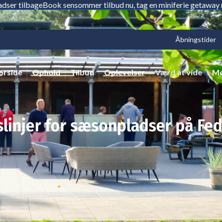
lbage
Book sensommer tilbud nu, tag en miniferie getaway med fam
Åbningstider
orside
Ophold
Tilbud
Oplevelser
Værd at vide
Mø
slinjer for sæsonpladser på Fe