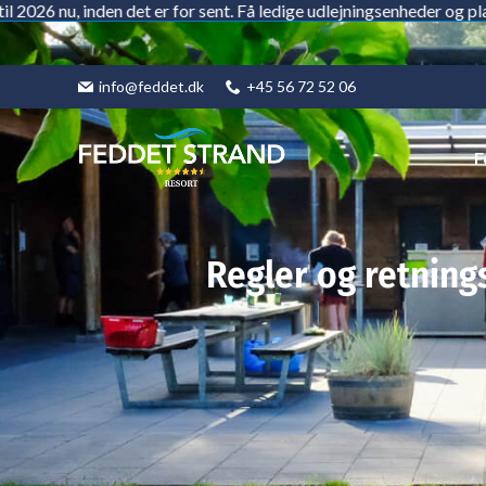
, inden det er for sent. Få ledige udlejningsenheder og pladser ti
Gå
til
indholdet
info@feddet.dk
+45 56 72 52 06
F
Regler og retning