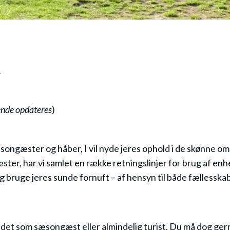
.
ende opdateres
)
songæster og håber, I vil nyde jeres ophold i de skønne om
gæster, har vi samlet en række retningslinjer for brug af e
og bruge jeres sunde fornuft – af hensyn til både fællessk
eddet som sæsongæst eller almindelig turist. Du må dog gern