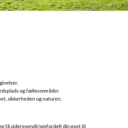
givelser.
nhedsplads og fællesområder.
abet, sikkerheden og naturen.
e få videresendt/omfordelt din post til