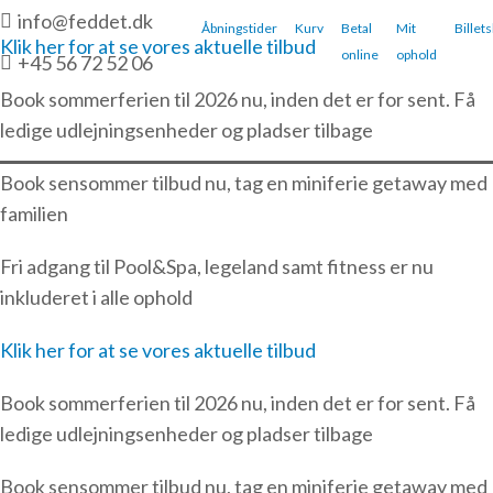
Gå
info@feddet.dk
Åbningstider
Kurv
Betal
Mit
Billet
til
Klik her for at se vores aktuelle tilbud
online
ophold
+45 56 72 52 06
indholdet
Book sommerferien til 2026 nu, inden det er for sent. Få
ledige udlejningsenheder og pladser tilbage
Book sensommer tilbud nu, tag en miniferie getaway med
familien
Fri adgang til Pool&Spa, legeland samt fitness er nu
inkluderet i alle ophold
Klik her for at se vores aktuelle tilbud
Book sommerferien til 2026 nu, inden det er for sent. Få
ledige udlejningsenheder og pladser tilbage
Book sensommer tilbud nu, tag en miniferie getaway med