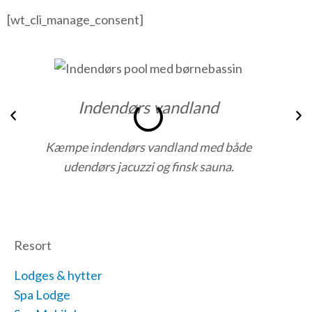
[wt_cli_manage_consent]
Indendørs vandland
Tidligere
N
Kæmpe indendørs vandland med både
D
udendørs jacuzzi og finsk sauna.
Resort
Lodges & hytter
Spa Lodge