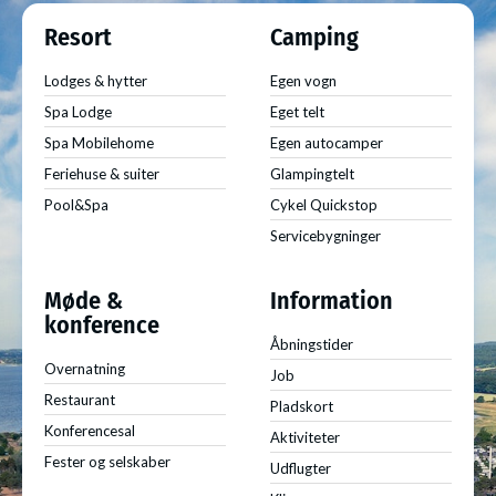
Resort
Camping
Lodges & hytter
Egen vogn
Spa Lodge
Eget telt
Spa Mobilehome
Egen autocamper
Feriehuse & suiter
Glampingtelt
Pool&Spa
Cykel Quickstop
Servicebygninger
Møde &
Information
konference
Åbningstider
Overnatning
Job
Restaurant
Pladskort
Konferencesal
Aktiviteter
Fester og selskaber
Udflugter