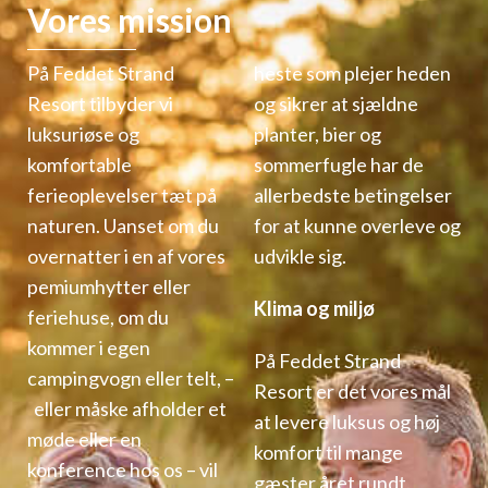
Vores mission
På Feddet Strand
heste som plejer heden
Resort tilbyder vi
og sikrer at sjældne
luksuriøse og
planter, bier og
komfortable
sommerfugle har de
ferieoplevelser tæt på
allerbedste betingelser
naturen. Uanset om du
for at kunne overleve og
overnatter i en af vores
udvikle sig.
pemiumhytter eller
Klima og miljø
feriehuse, om du
kommer i egen
På Feddet Strand
campingvogn eller telt, –
Resort er det vores mål
eller måske afholder et
at levere luksus og høj
møde eller en
komfort til mange
konference hos os – vil
gæster året rundt.