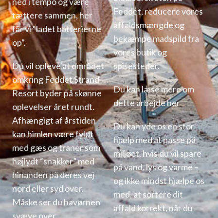
ned i tempo og være
Feddet, reducere vores
tættere sammen, her
affaldsmængde og
får vi “ladet batterierne
bekæmpe madspild fra
op”.
vores butik og
Du vil opleve at området
spisesteder.
omkring Feddet Strand
Du kan læse mere om
Resort byder på skønne
dette arbejde her
oplevelser året rundt.
Afhængigt af årstiden
Du kan yde os en stor
kan himlen være fyldt
hjælp med at passe på
med gæs og traner som
miljøet, hvis du vil spare
højlydt “snakker” med
på vand, lys og varme –
hinanden på deres vej
og ikke mindst hjælpe os
nord eller syd over.
med, at sortere dit
Måske ser du havørnen
affald korrekt, når du
svæve over