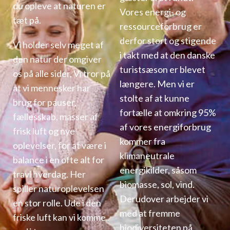
du opleve at naturen er
Vores energi- og
tæt på.
ressourceforbrug er
derfor stort og stigende
Vi holder selv meget af
i takt med at den danske
den natur der omgiver
turistsæson er blevet
os på alle sider, Vi tror på
længere. Men vi er
at vi mennesker har
stolte af at kunne
brug for pauser,
fortælle at omkring 95%
fællesskab, masser af
af vores energiforbrug
frisk luft og nye
kommer fra
oplevelser, for at være i
klimaneutrale
balance i en ofte alt for
energikilder, såsom
travl hverdag. Her
biomasse, sol, vind.
spiller naturoplevelsen
Derudover arbejder vi
en stor rolle. Ude i den
med at fremme
friske luft kan vi komme
biodiversiteten på