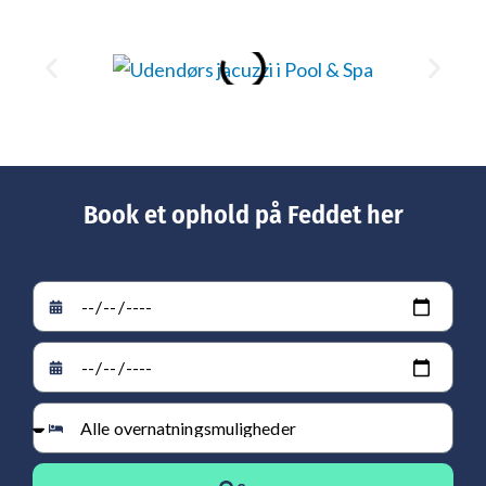
Book et ophold på Feddet her
Fra dato
Til dato
Vælg overnatning