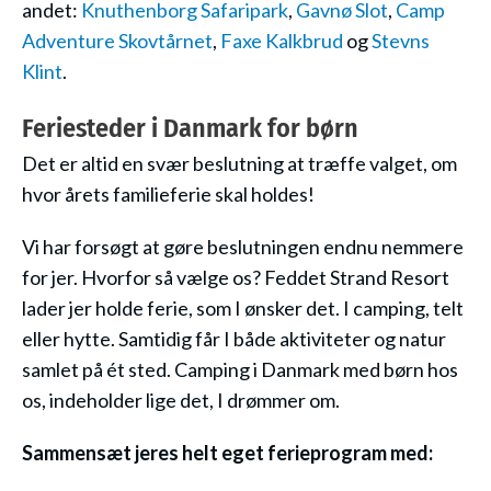
andet:
Knuthenborg Safaripark
,
Gavnø Slot
,
Camp
Adventure Skovtårnet
,
Faxe Kalkbrud
og
Stevns
Klint
.
Feriesteder i Danmark for børn
Det er altid en svær beslutning at træffe valget, om
hvor årets familieferie skal holdes!
Vi har forsøgt at gøre beslutningen endnu nemmere
for jer. Hvorfor så vælge os? Feddet Strand Resort
lader jer holde ferie, som I ønsker det. I camping, telt
eller hytte. Samtidig får I både aktiviteter og natur
samlet på ét sted. Camping i Danmark med børn hos
os, indeholder lige det, I drømmer om.
Sammensæt jeres helt eget ferieprogram med: