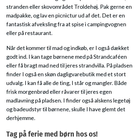
stranden eller skovområdet Troldehøj. Pak gerne en
madpakke, og lav en picnictur ud af det. Det er en
fantastisk afveksling fra at spise i campingvognen
eller på restaurant.
Når det kommer til mad og indkøb, er I også dækket
godt ind. I kan tage børnene med på Strandcaféen
eller få bragt mad ned til jeres strandvilla. På pladsen
finder I også en skøn dagligvarebutik med et stort
udvalg. I kan få alle de ting, I står og mangler. Både
frisk morgenbrød eller råvarer til jeres egen
madlavning på pladsen. I finder også alskens legetøj
og badeudstyr til børnene, skulle I have glemt det
derhjemme.
Tag på ferie med børn hos os!