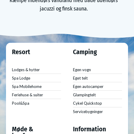
Kæmpe indendørs vandland med både udendørs
jacuzzi og finsk sauna.
Resort
Camping
Lodges & hytter
Egen vogn
Spa Lodge
Eget telt
Spa Mobilehome
Egen autocamper
Feriehuse & suiter
Glampingtelt
Pool&Spa
Cykel Quickstop
Servicebygninger
Møde &
Information