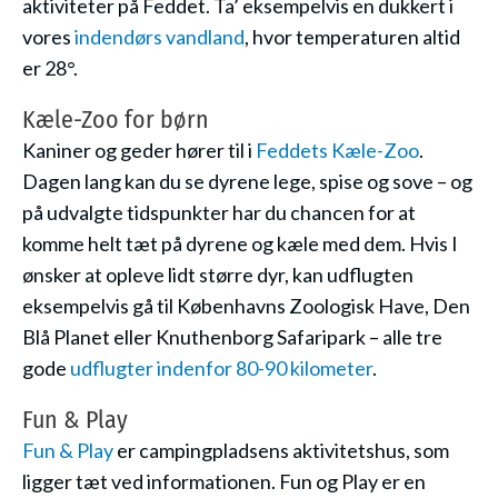
aktiviteter på Feddet. Ta’ eksempelvis en dukkert i
vores
indendørs vandland
, hvor temperaturen altid
er 28°.
Kæle-Zoo for børn
Kaniner og geder hører til i
Feddets Kæle-Zoo
.
Dagen lang kan du se dyrene lege, spise og sove – og
på udvalgte tidspunkter har du chancen for at
komme helt tæt på dyrene og kæle med dem. Hvis I
ønsker at opleve lidt større dyr, kan udflugten
eksempelvis gå til Københavns Zoologisk Have, Den
Blå Planet eller Knuthenborg Safaripark – alle tre
gode
udflugter indenfor 80-90 kilometer
.
Fun & Play
Fun & Play
er campingpladsens aktivitetshus, som
ligger tæt ved informationen. Fun og Play er en