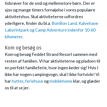
tidsrøver for de små og mellemstore børn. Der er
sjov og mange timers fornøjelse i vores populære
aktivitetshus. Skal aktiviteterne udfordres
yderligere, finder du bl.a.
BonBon Land, Kalvehave
Labyrintpark og Camp Adventure indenfor 10-60
kilometer
.
Kom og besøg os
Kom og besøg Feddet Strand Resort sammen med
resten af familien. Vi har aktiviteterne og pladsen til
en perfekt familieferie, hvor ingen keder sig! Hvis I
ikke har nogen campingvogn, skal I ikke fortvivle! Vi
har
hytter
,
feriehuse
og
mobilehome
klar, og glæder
os til at se jer.