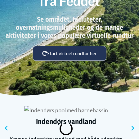
fra Feddet
Se området, faciliteter,
overnatningsmuligheder og de mange
aktiviteter i vores populære virtuelle rundtur
Start virtuel rundtur her
Indendørs vandland
Tidligere