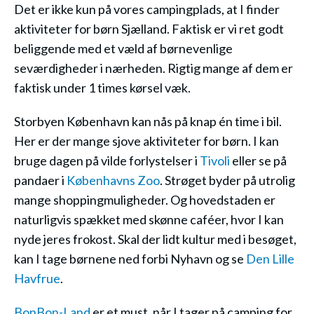
Det er ikke kun på vores campingplads, at I finder
aktiviteter for børn Sjælland. Faktisk er vi ret godt
beliggende med et væld af børnevenlige
seværdigheder i nærheden. Rigtig mange af dem er
faktisk under 1 times kørsel væk.
Storbyen København kan nås på knap én time i bil.
Her er der mange sjove aktiviteter for børn. I kan
bruge dagen på vilde forlystelser i
Tivoli
eller se på
pandaer i
Københavns Zoo
. Strøget byder på utrolig
mange shoppingmuligheder. Og hovedstaden er
naturligvis spækket med skønne caféer, hvor I kan
nyde jeres frokost. Skal der lidt kultur med i besøget,
kan I tage børnene ned forbi Nyhavn og se
Den Lille
Havfrue
.
BonBon-Land
er et must, når I tager på camping for