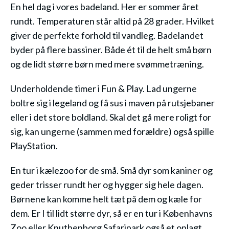
En hel dag i vores badeland. Her er sommer året
rundt. Temperaturen står altid på 28 grader. Hvilket
giver de perfekte forhold til vandleg. Badelandet
byder på flere bassiner. Både ét til de helt små børn
og de lidt større børn med mere svømmetræning.
Underholdende timer i Fun & Play. Lad ungerne
boltre sig i legeland og få sus i maven på rutsjebaner
eller i det store boldland. Skal det gå mere roligt for
sig, kan ungerne (sammen med forældre) også spille
PlayStation.
En tur i kælezoo for de små. Små dyr som kaniner og
geder trisser rundt her og hygger sig hele dagen.
Børnene kan komme helt tæt på dem og kæle for
dem. Er I til lidt større dyr, så er en tur i Københavns
Zoo eller Knuthenborg Safaripark også et oplagt