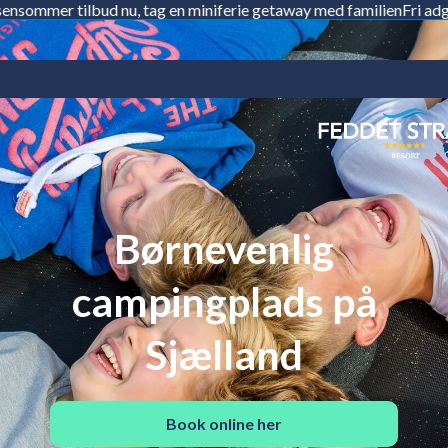
tilbud nu, tag en miniferie getaway med familien
Fri adgang til P
Gå
til
indholdet
Børnevenlig
campingplads på
Sjælland
Book online her