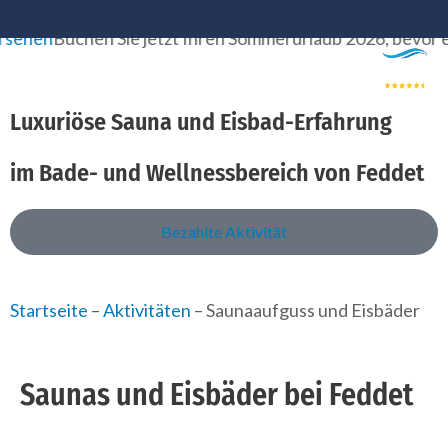
Zum
n
Buchen Sie jetzt Ihren Sommerurlaub 2026, bevor es zu s
Inhalt
springen
Luxuriöse Sauna und Eisbad-Erfahrung
im Bade- und Wellnessbereich von Feddet
Bezahlte Aktivität
Startseite
–
Aktivitäten
–
Saunaaufguss und Eisbäder
Saunas und Eisbäder bei Feddet