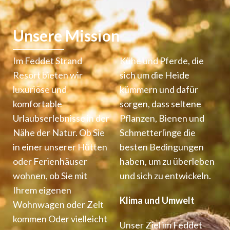
Unsere Mission
Im Feddet Strand
Kühe und Pferde, die
Resort bieten wir
sich um die Heide
luxuriöse und
kümmern und dafür
komfortable
sorgen, dass seltene
Urlaubserlebnisse in der
Pflanzen, Bienen und
Nähe der Natur. Ob Sie
Schmetterlinge die
in einer unserer Hütten
besten Bedingungen
oder Ferienhäuser
haben, um zu überleben
wohnen, ob Sie mit
und sich zu entwickeln.
Ihrem eigenen
Klima und Umwelt
Wohnwagen oder Zelt
kommen
Oder vielleicht
Unser Ziel im Feddet