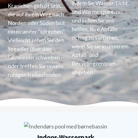
indem Sie Wasser, Licht
Kranichen gefüllt sein,
und Wärme sparen –
die auf ihrem Weg nach
und indem Sie uns
Norden oder Süden laut
helfen, Ihre Abfälle
miteinander “sprechen”.
richtig zu sortieren,
Vielleicht sehen Sie den
wenn Sie sie in unserem
Seeadler über den
Abfall- und
Salzwiesen schweben
–
Recyclingzentrum
oder treffen Sie unsere
abgeben.
ruhigen freilaufenden
Indoor-Wasserpark