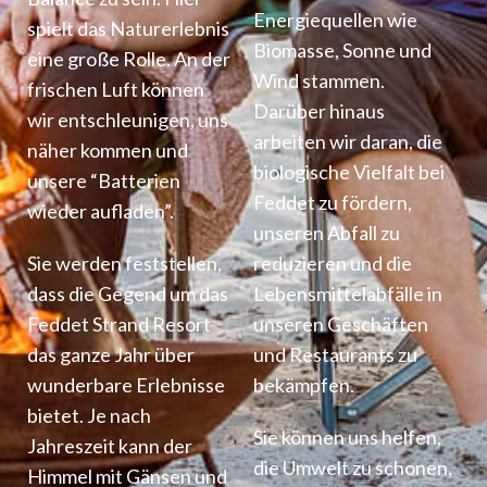
Energiequellen wie
spielt das Naturerlebnis
Biomasse, Sonne und
eine große Rolle. An der
Wind stammen.
frischen Luft können
Darüber hinaus
wir entschleunigen, uns
arbeiten wir daran, die
näher kommen und
biologische Vielfalt bei
unsere “Batterien
Feddet zu fördern,
wieder aufladen”.
unseren Abfall zu
Sie werden feststellen,
reduzieren und die
dass die Gegend um das
Lebensmittelabfälle in
Feddet Strand Resort
unseren Geschäften
das ganze Jahr über
und Restaurants zu
wunderbare Erlebnisse
bekämpfen.
bietet. Je nach
Sie können uns helfen,
Jahreszeit kann der
die Umwelt zu schonen,
Himmel mit Gänsen und