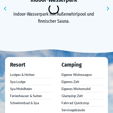
Voriger
N
Indoor-Wasserpark mit Außenwhirlpool und
finnischer Sauna.
Resort
Camping
Lodges & Hütten
Eigener Wohnwagon
Spa Lodge
Eigenes Zelt
Spa Mobilheim
Eigenes Wohnmobil
Ferienhäuser & Suiten
Glamping-Zelt
Schwimmbad & Spa
Fahrrad Quickstop
Servicegebäude