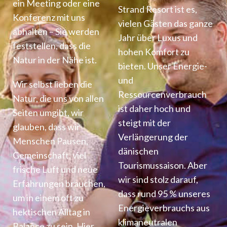
ein Meeting oder eine
Strand Resort ist es,
Konferenz mit uns
vielen Gästen das ganze
abhalten – Sie werden
Jahr über Luxus und
feststellen, dass die
hohen Komfort zu
Natur in der Nähe ist.
bieten. Unser Energie-
und
Wir selbst lieben die
Ressourcenverbrauch
Natur, die uns von allen
ist daher hoch und
Seiten umgibt, wir
steigt mit der
glauben, dass wir
Verlängerung der
Menschen Pausen,
dänischen
Gemeinschaft, viel
Tourismussaison. Aber
frische Luft und neue
wir sind stolz darauf,
Erfahrungen brauchen,
dass rund 95 % unseres
um in einem oft zu
Energieverbrauchs aus
hektischen Alltag in
klimaneutralen
Balance zu sein. Hier