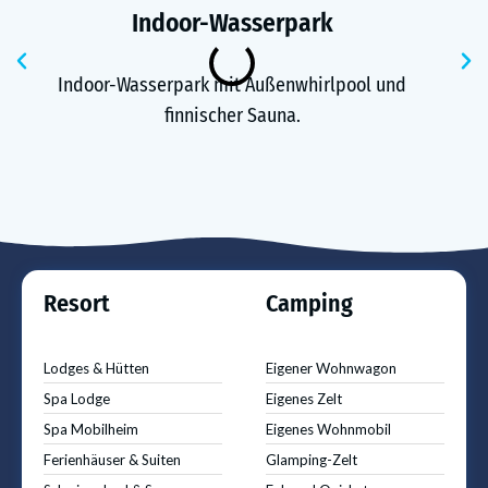
Indoor-Wasserpark
Voriger
N
Indoor-Wasserpark mit Außenwhirlpool und
finnischer Sauna.
Resort
Camping
Lodges & Hütten
Eigener Wohnwagon
Spa Lodge
Eigenes Zelt
Spa Mobilheim
Eigenes Wohnmobil
Ferienhäuser & Suiten
Glamping-Zelt