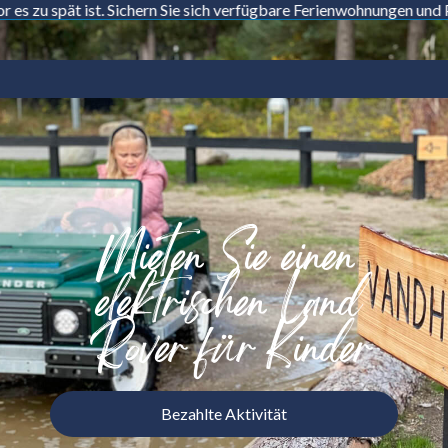
pät ist. Sichern Sie sich verfügbare Ferienwohnungen und Plätze.
F
Zum
Inhalt
springen
Mieten Sie einen
elektrischen Land
Rover für Kinder
Bezahlte Aktivität